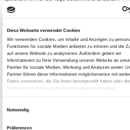
und Uhrzeit des Seitenaufrufs, die Seite, von der
Sie unsere Seite aufgerufen haben und ähnliches,
sofern Sie dieser Datenerhebung und -speicherung
Diese Webseite verwendet Cookies
nicht widersprechen.
Wir verwenden Cookies, um Inhalte und Anzeigen zu persona
Funktionen für soziale Medien anbieten zu können und die Zu
Dies erfolgt anonymisiert, ohne den Benutzer der
auf unsere Website zu analysieren. Außerdem geben wir
Seite persönlich zu identifizieren. Ggf. werden
Informationen zu Ihrer Verwendung unserer Website an unse
Nutzerprofile mittels eines Pseudonyms erstellt.
Partner für soziale Medien, Werbung und Analysen weiter. U
Auch hierbei erfolgt keine Verbindung zwischen der
Partner führen diese Informationen möglicherweise mit weite
hinter dem Pseudonym stehenden natürlichen
Daten zusammen, die Sie ihnen bereitgestellt haben oder die
Personen mit den erhobenen Nutzungsdaten. Zur
Rahmen Ihrer Nutzung der Dienste gesammelt haben.
Erhebung und Speicherung der Nutzungsdaten
setzen wir auch Cookies ein.
Einwilligungsauswahl
Notwendig
Dabei handelt es sich um kleine Textdateien, die
Präferenzen
auf Ihrem Computer gespeichert werden und zur